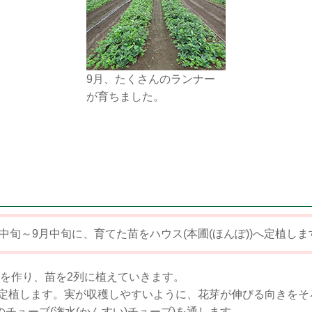
9月、たくさんのランナー
が育ちました。
月中旬～9月中旬に、育てた苗をハウス(本圃(ほんぽ))へ定植しま
ね)を作り、苗を2列に植えていきます。
苗を定植します。実が収穫しやすいように、花芽が伸びる向きを
チューブ(潅水(かんすい)チューブ)を通します。